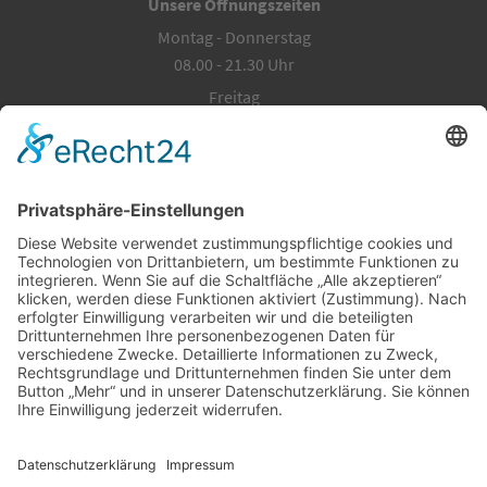
Unsere Öffnungszeiten
Montag - Donnerstag
08.00 - 21.30 Uhr
Freitag
08.00 - 20.00 Uhr
Samstag, Sonn- und Feiertage
10.00 - 18.00 Uhr
(SA, SO + Feiertags nur für aktive Mitglieder geöffnet über
Check-In, Tür öffnet sich nur mit Mitgliedskarte)
Telefonische Erreichbarkeit
Montag - Freitag
08.00 - 15.00 Uhr
Impressum
|
Datenschutz